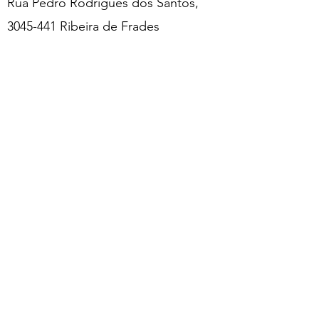
Rua Pedro Rodrigues dos Santos,
3045-441 Ribeira de Frades
CONTACTOS
+351 916 077 715 -
Mestre Gesso
despertacapacidade@gmail.com
@despertacapacidade
@despertacapacidade