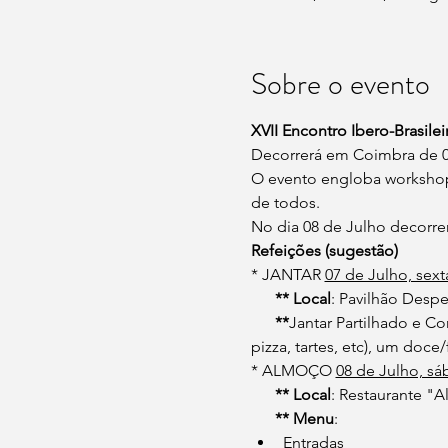
Sobre o evento
XVII Encontro Ibero-Brasile
Decorrerá em Coimbra de 07
O evento engloba workshops
de todos.
No dia 08 de Julho decorre
Refeições (sugestão)
* JANTAR 
07 de Julho, sexta
**
Local
: Pavilhão Desp
**
Jantar Partilhado e Co
pizza, tartes, etc), um doce
* ALMOÇO 
08 de Julho, sá
      ** Local
: Restaurante "A
      ** Menu
:
Entradas