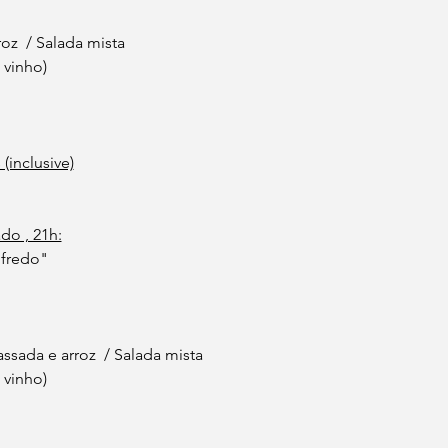
roz  / Salada mista
 vinho)
 (inclusive)
do , 21h:
lfredo"
ssada e arroz  / Salada mista
 vinho)