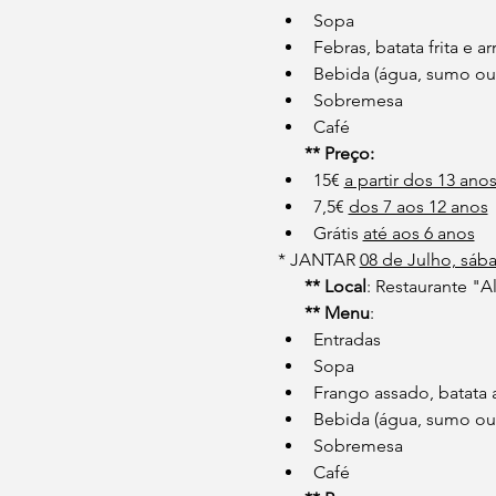
Sopa
Febras, batata frita e ar
Bebida (água, sumo ou
Sobremesa
Café
      ** Preço: 
15€ 
a partir dos 13 anos
7,5€ 
dos 7 aos 12 anos
Grátis 
até aos 6 anos
* JANTAR 
08 de Julho, sába
      ** Local
: Restaurante "A
** Menu
:
Entradas
Sopa
Frango assado, batata a
Bebida (água, sumo ou
Sobremesa
Café