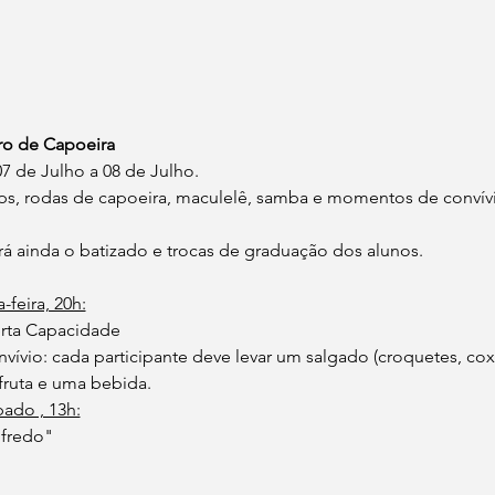
iro de Capoeira
 de Julho a 08 de Julho.
, rodas de capoeira, maculelê, samba e momentos de convívio
rá ainda o batizado e trocas de graduação dos alunos.
-feira, 20h:
erta Capacidade
nvívio: cada participante deve levar um salgado (croquetes, coxi
/fruta e uma bebida.
bado , 13h:
lfredo"