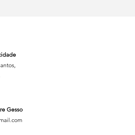
cidade
antos,
s
re Gesso
mail.com