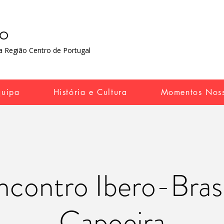
RO
 Região Centro de Portugal​
quipa
História e Cultura
Momentos Nos
ncontro Ibero-Brasi
Capoeira