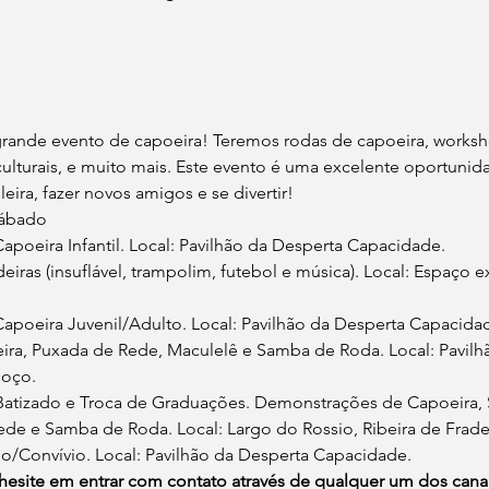
grande evento de capoeira! Teremos rodas de capoeira, worksho
ulturais, e muito mais. Este evento é uma excelente oportunid
leira, fazer novos amigos e se divertir!
Sábado
poeira Infantil. Local: Pavilhão da Desperta Capacidade.
eiras (insuflável, trampolim, futebol e música). Local: Espaço e
poeira Juvenil/Adulto. Local: Pavilhão da Desperta Capacida
ira, Puxada de Rede, Maculelê e Samba de Roda. Local: Pavil
moço.
Batizado e Troca de Graduações. Demonstrações de Capoeira, 
de e Samba de Roda. Local: Largo do Rossio, Ribeira de Frade
ado/Convívio. Local: Pavilhão da Desperta Capacidade.
hesite em entrar com contato através de qualquer um dos canai