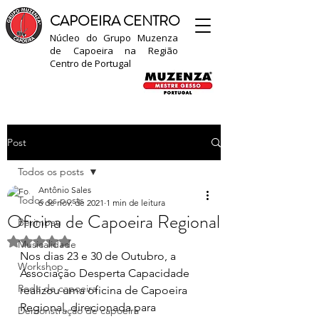
CAPOEIRA CENTRO
Núcleo do Grupo Muzenza
de Capoeira na Região
Centro de Portugal​
Post
Todos os posts
Antônio Sales
Todos os posts
6 de nov. de 2021
1 min de leitura
Oficina de Capoeira Regional
Berimbau
Avaliado com NaN de 5 estrelas.
Musicalidade
Nos dias 23 e 30 de Outubro, a 
Workshop
Associação Desperta Capacidade 
Roda de capoeira
realizou uma oficina de Capoeira 
Regional, direcionada para 
Demonstração de capoeira