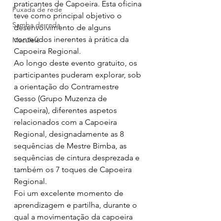
praticantes de Capoeira. Esta oficina 
Puxada de rede
teve como principal objetivo o 
Samba de roda
desenvolvimento de alguns 
conteúdos inerentes à prática da 
Maculelê
Capoeira Regional. 
Ao longo deste evento gratuito, os 
participantes puderam explorar, sob 
a orientação do Contramestre 
Gesso (Grupo Muzenza de 
Capoeira), diferentes aspetos 
relacionados com a Capoeira 
Regional, designadamente as 8 
sequências de Mestre Bimba, as 
sequências de cintura desprezada e 
também os 7 toques de Capoeira 
Regional.
Foi um excelente momento de 
aprendizagem e partilha, durante o 
qual a movimentação da capoeira 